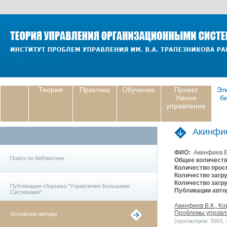
Теория
Практика
Обучение
Проект
Эл
Умное
б
управление
Акинфи
ФИО:
Акинфиев В
Поиск по библиотеке
Общее количеств
Количество прос
Количество загру
Количество загру
Публикации сборника "Управление Большими
Публикации авто
Системами"
Акинфиев В.К., К
Проблемы управле
Основные авторы
(просмотров: 3563, з