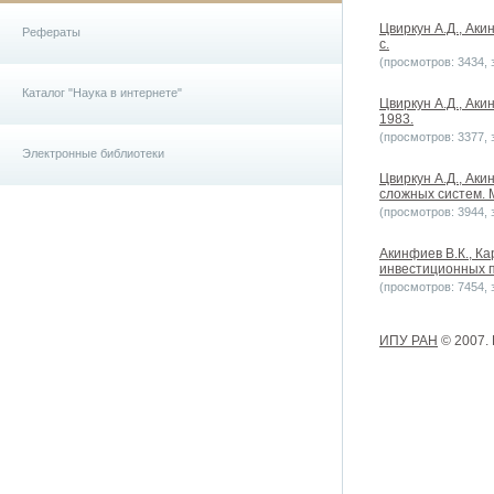
Цвиркун А.Д., Аки
Рефераты
с.
(просмотров: 3434, з
Каталог "Наука в интернете"
Цвиркун А.Д., Ак
1983.
(просмотров: 3377, з
Электронные библиотеки
Цвиркун А.Д., Ак
сложных систем. М
(просмотров: 3944, з
Акинфиев В.К., Ка
инвестиционных пр
(просмотров: 7454, з
ИПУ РАН
© 2007.