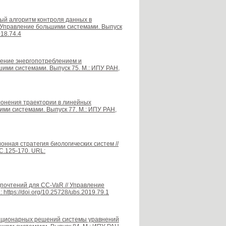
ый алгоритм контроля данных в
/ Управление большими системами. Выпуск
018.74.4
вление энергопотреблением и
ими системами. Выпуск 75. М.: ИПУ РАН,
клонения траектории в линейных
ими системами. Выпуск 77. М.: ИПУ РАН,
онная стратегия биологических систем //
С.125-170. URL:
дпочтений для CC-VaR // Управление
ttps://doi.org/10.25728/ubs.2019.79.1
стационарных решений системы уравнений