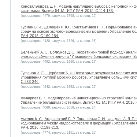
Коновальчикова Е. Н. Модель наилучшего выбора с неполной ин
системами. Выпуск 54. М.: ИПУ РАН, 2015. С.114-133.
(просмотров: 4479, загрузок: 1798, за месяц: 22)
Гурман В. И., Дамешек Л. Ю., Константинов Г. Н., Нормирование
среду на основе эколого–экономических моделей / Управление бо
РАН, 2015. С.160-184.
(просмотров: 4120, загрузок: 1729, за месяц: 15)
Беленький А. С., Болкунов Д. С. Теоретико-игровой подход к ана
электроснабжения региона / Управление большими системами. Вып
(просмотров: 4492, загрузок: 1660, за месяц: 17)
Туфанов И. Е., Щербатюк А. Ф. Некоторые результаты морских и
управления группой морских роботов / Управление большими сист
С.233-246.
(просмотров: 4242, загрузок: 1652, за месяц: 22)
Акинфиев В. К. Моделирование инвестиционных стратегий компан
Управление большими системами. Выпуск 61. М.: ИПУ РАН, 2016. 
(просмотров: 4069, загрузок: 1056, за месяц: 14)
Амелин К. С., Андриевский Б. Р., Томашевич С. И., Фрадков А. Л.
кодированием между квадрокоптерами в формации / Управление 
РАН, 2016. С.188-213.
(просмотров: 4774, загрузок: 2181, за месяц: 26)