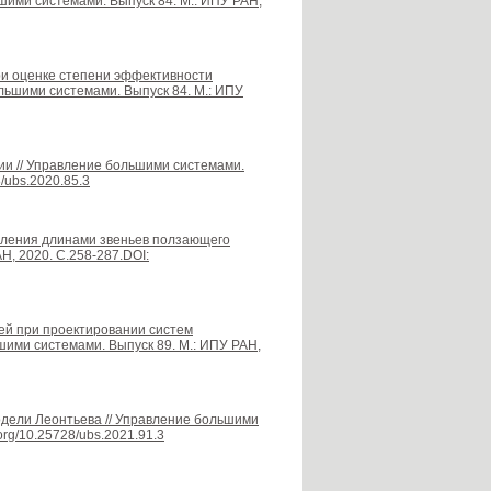
шими системами. Выпуск 84. М.: ИПУ РАН,
ри оценке степени эффективности
льшими системами. Выпуск 84. М.: ИПУ
ии // Управление большими системами.
8/ubs.2020.85.3
вления длинами звеньев ползающего
Н, 2020. С.258-287.DOI:
ей при проектировании систем
ими системами. Выпуск 89. М.: ИПУ РАН,
модели Леонтьева // Управление большими
.org/10.25728/ubs.2021.91.3