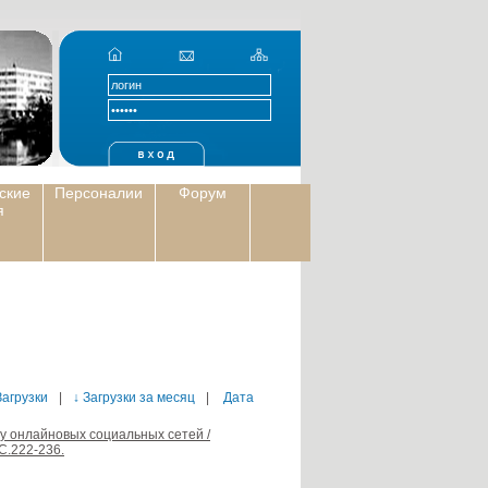
ские
Персоналии
Форум
я
Загрузки
|
↓ Загрузки за месяц
|
Дата
зу онлайновых социальных сетей /
С.222-236.