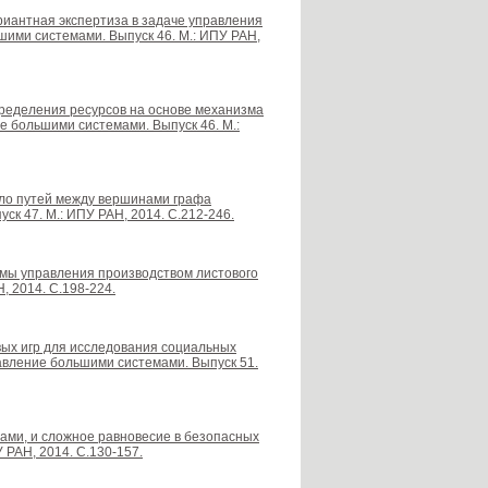
ариантная экспертиза в задаче управления
ими системами. Выпуск 46. М.: ИПУ РАН,
пределения ресурсов на основе механизма
 большими системами. Выпуск 46. М.:
сло путей между вершинами графа
к 47. М.: ИПУ РАН, 2014. С.212-246.
темы управления производством листового
, 2014. С.198-224.
овых игр для исследования социальных
равление большими системами. Выпуск 51.
озами, и сложное равновесие в безопасных
 РАН, 2014. С.130-157.