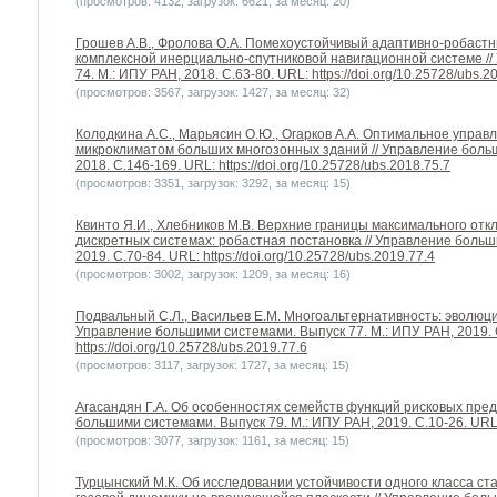
(просмотров: 4132, загрузок: 6621, за месяц: 20)
Грошев А.В., Фролова О.А. Помехоустойчивый адаптивно-робастн
комплексной инерциально-спутниковой навигационной системе /
74. М.: ИПУ РАН, 2018. С.63-80. URL: https://doi.org/10.25728/ubs.2
(просмотров: 3567, загрузок: 1427, за месяц: 32)
Колодкина А.С., Марьясин О.Ю., Огарков А.А. Оптимальное упра
микроклиматом больших многозонных зданий // Управление больш
2018. С.146-169. URL: https://doi.org/10.25728/ubs.2018.75.7
(просмотров: 3351, загрузок: 3292, за месяц: 15)
Квинто Я.И., Хлебников М.В. Верхние границы максимального от
дискретных системах: робастная постановка // Управление больш
2019. С.70-84. URL: https://doi.org/10.25728/ubs.2019.77.4
(просмотров: 3002, загрузок: 1209, за месяц: 16)
Подвальный С.Л., Васильев Е.М. Многоальтернативность: эволюци
Управление большими системами. Выпуск 77. М.: ИПУ РАН, 2019. 
https://doi.org/10.25728/ubs.2019.77.6
(просмотров: 3117, загрузок: 1727, за месяц: 15)
Агасандян Г.А. Об особенностях семейств функций рисковых пре
большими системами. Выпуск 79. М.: ИПУ РАН, 2019. С.10-26. URL: h
(просмотров: 3077, загрузок: 1161, за месяц: 15)
Турцынский М.К. Об исследовании устойчивости одного класса 