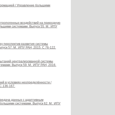
формацией / Управление большими
 антропогенных воздействий на природную
льшими системами. Выпуск 55. М.: ИПУ
лизу перспектив развития системы
уск 57. М.: ИПУ РАН, 2015. С.76-122.
спытаний централизованной системы
емами. Выпуск 59. М.: ИПУ РАН, 2016.
ий в условиях неопределённости /
С.136-167.
 Передача данных с адаптивным
большими системами. Выпуск 62. М.: ИПУ