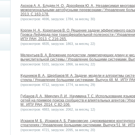
Ахохов А. А., Блудян Н. О., Дорофеюк Ю. А., Независимая многов
межрегиональными автобусными перевозками / Управление больш
2013. С.163-178.
(просмотров: 4696, загрузок: 1784, за месяц: 30)
Коргин Н. А., Корепанов В. О. Решение задачи эффективного рас
Гровса-Лейдярда при трансферабельной полезности / Управление
ИПУ РАН, 2013. С.216-265.
(просмотров: 4835, загрузок: 1863, за месяц: 22)
Мелентьев В. А. Вложение подсистем, лимитирующих длину и чи
вычислительной системы / Управление большими системами. Выпус
(просмотров: 5101, загрузок: 1866, за месяц: 22)
Кушников В. А., Щербаков М. А. Задачи, модели и алгоритмы сис
стекла / Управление большими системами. Выпуск 48. М.: ИПУ РАН
(просмотров: 4712, загрузок: 1774, за месяц: 29)
Губанов Д. А., Микулич Л. И., Наумкина Т. С. Использование язык
сетей на примере поиска сообществ и влиятельных агентов / Уп
М.: ИПУ РАН, 2014. С.82-106.
(просмотров: 4883, загрузок: 2062, за месяц: 12)
Искаков М. Б., Искаков А. Б. Равновесие, сдерживаемое контругр
стратегиях / Управление большими системами. Выпуск 51. М.: ИПУ
(просмотров: 4721, загрузок: 2095, за месяц: 20)