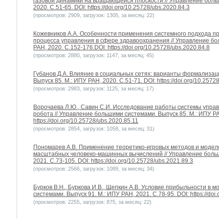
газовой динамики на вращающейся плоскости // Управление боль
2020. С.51-65. DOI: https://doi.org/10.25728/ubs.2020.84.3
(просмотров: 2909, загрузок: 1305, за месяц: 22)
Кожевников А.А. Особенности применения системного подхода п
процесса управления в сфере здравоохранения // Управление бо
РАН, 2020. С.152-176.DOI: https://doi.org/10.25728/ubs.2020.84.8
(просмотров: 2880, загрузок: 1147, за месяц: 45)
Губанов Д.А. Влияние в социальных сетях: варианты формализац
Выпуск 85. М.: ИПУ РАН, 2020. С.51-71. DOI: https://doi.org/10.2572
(просмотров: 2983, загрузок: 1125, за месяц: 17)
Ворочаева Л.Ю., Савин С.И. Исследование работы системы упра
робота // Управление большими системами. Выпуск 85. М.: ИПУ РА
https://doi.org/10.25728/ubs.2020.85.11
(просмотров: 2854, загрузок: 1058, за месяц: 31)
Пономарев А.В. Применение теоретико-игровых методов и модел
масштабных человеко-машинных вычислений // Управление больш
2021. С.73-105. DOI: https://doi.org/10.25728/ubs.2021.89.3
(просмотров: 2566, загрузок: 1089, за месяц: 34)
Бурков В.Н., Буркова И.В., Щепкин А.В. Условие прибыльности в 
системами. Выпуск 91. М.: ИПУ РАН, 2021. С.78-95. DOI: https://doi
(просмотров: 2255, загрузок: 875, за месяц: 22)