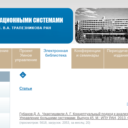
ение
Проект
Электронная
Конференции
Периодиче
Умное
библиотека
и семинары
издани
управление
Статьи
Губанов Д. А., Чхартишвили А. Г. Концептуальный подход к анали
Управление большими системами. Выпуск 45. М.: ИПУ РАН, 2013. 
(просмотров: 5618, загрузок: 2053, за месяц: 20)