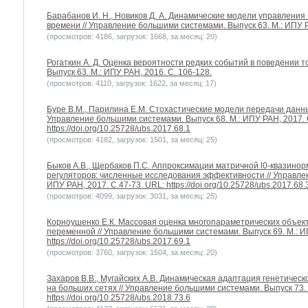
Барабанов И. Н., Новиков Д. А. Динамические модели управлени
времени // Управление большими системами. Выпуск 63. М.: ИПУ Р
(просмотров: 4186, загрузок: 1668, за месяц: 20)
Рогаткин А. Д. Оценка вероятности редких событий в поведении 
Выпуск 63. М.: ИПУ РАН, 2016. С. 106-128.
(просмотров: 4110, загрузок: 1622, за месяц: 17)
Буре В.М., Парилина Е.М. Стохастические модели передачи данны
Управление большими системами. Выпуск 68. М.: ИПУ РАН, 2017. 
https://doi.org/10.25728/ubs.2017.68.1
(просмотров: 4182, загрузок: 1501, за месяц: 25)
Быков А.В., Щербаков П.С. Аппроксимации матричной l0-квазино
регуляторов: численные исследования эффективности // Управле
ИПУ РАН, 2017. С.47-73. URL: https://doi.org/10.25728/ubs.2017.68.
(просмотров: 4099, загрузок: 3031, за месяц: 25)
Корноушенко Е.К. Массовая оценка многопараметрических объек
переменной // Управление большими системами. Выпуск 69. М.: ИП
https://doi.org/10.25728/ubs.2017.69.1
(просмотров: 3760, загрузок: 1504, за месяц: 20)
Захаров В.В., Мугайских А.В. Динамическая адаптация генетичес
на больших сетях // Управление большими системами. Выпуск 73. 
https://doi.org/10.25728/ubs.2018.73.6