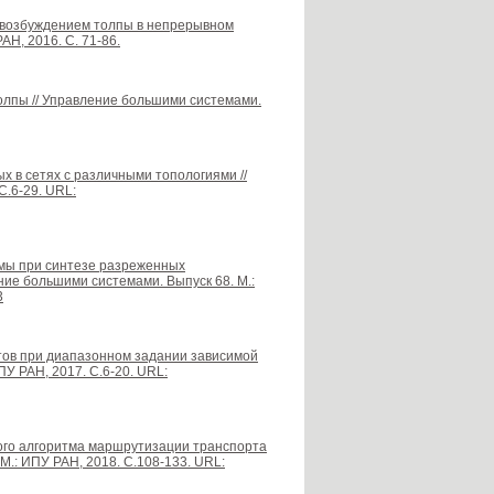
я возбуждением толпы в непрерывном
АН, 2016. С. 71-86.
толпы // Управление большими системами.
х в сетях с различными топологиями //
С.6-29. URL:
рмы при синтезе разреженных
ние большими системами. Выпуск 68. М.:
3
тов при диапазонном задании зависимой
У РАН, 2017. С.6-20. URL:
кого алгоритма маршрутизации транспорта
М.: ИПУ РАН, 2018. С.108-133. URL: