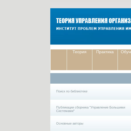
Теория
Практика
Обуч
Поиск по библиотеке
Публикации сборника "Управление Большими
Системами"
Основные авторы