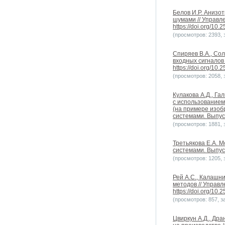
Белов И.Р. Анизо
шумами // Управле
https://doi.org/10
(просмотров: 2393, з
Спиряев В.А., Со
входных сигналов 
https://doi.org/10
(просмотров: 2058, з
Кулакова А.Д., Га
с использованием
(на примере изоб
системами. Выпуск 
(просмотров: 1881, з
Третьякова Е.А. 
системами. Выпуск 
(просмотров: 1205, з
Рей А.С., Калашн
методов // Управл
https://doi.org/10
(просмотров: 857, за
Цвиркун А.Д., Дра