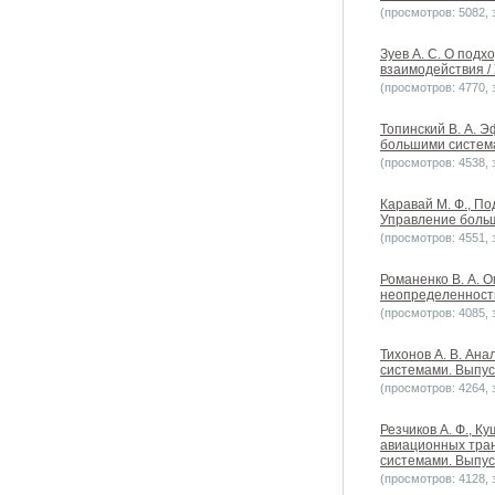
(просмотров: 5082, з
Зуев А. С. О под
взаимодействия /
(просмотров: 4770, з
Топинский В. А. 
большими системам
(просмотров: 4538, з
Каравай М. Ф., П
Управление больш
(просмотров: 4551, з
Романенко В. А. 
неопределенности
(просмотров: 4085, з
Тихонов А. В. Ан
системами. Выпуск
(просмотров: 4264, з
Резчиков А. Ф., К
авиационных тран
системами. Выпуск
(просмотров: 4128, з