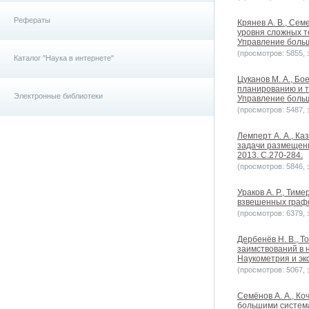
Рефераты
Крянев А. В., Сем
уровня сложных т
Управление больш
(просмотров: 5855, з
Каталог "Наука в интернете"
Цуканов М. А., Б
планированию и т
Электронные библиотеки
Управление больш
(просмотров: 5487, з
Лемперт А. А., Ка
задачи размещени
2013. С.270-284.
(просмотров: 5846, з
Ураков А. Р., Тим
взвешенных графо
(просмотров: 6379, з
Дербенёв Н. В., Т
заимствований в 
Наукометрия и экс
(просмотров: 5067, з
Семёнов А. А., К
большими системам