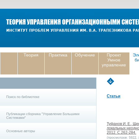
Теория
Практика
Обучение
Проект
Эл
Умное
б
управление
Статьи
Поиск по библиотеке
Публикации сборника "Управление Большими
Системами"
Туфанов И. Е., Щ
локальных неодно
Основные авторы
2012. С.262-284.
(просмотров: 5922, з