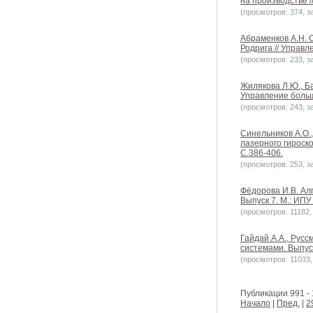
на производстве /
(просмотров: 374, за
Абраменков А.Н. 
Родрига // Управл
(просмотров: 233, за
Жилякова Л.Ю., Б
Управление больши
(просмотров: 243, за
Синельников А.О.,
лазерного гироско
С.386-406.
(просмотров: 253, за
Фёдорова И.В. Ал
Выпуск 7. М.: ИПУ
(просмотров: 11182, 
Гайдай А.А., Рус
системами. Выпуск
(просмотров: 11033, 
Публикации 991 - 
Начало
|
Пред.
|
2