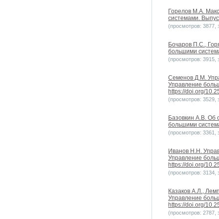
Горелов М.А. Мак
системами. Выпуск 
(просмотров: 3877, з
Бочаров П.С., Го
большими системам
(просмотров: 3915, з
Семенов Д.М. Упр
Управление больш
https://doi.org/10
(просмотров: 3529, з
Базовкин А.В. Об
большими системам
(просмотров: 3361, з
Иванов Н.Н. Упра
Управление больши
https://doi.org/10
(просмотров: 3134, з
Казаков А.Л., Лем
Управление больши
https://doi.org/10
(просмотров: 2787, з