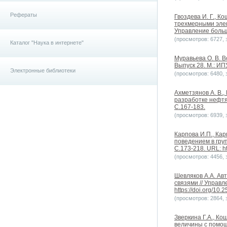
Рефераты
Гвоздева И. Г., К
трехмерными элек
Управление больш
(просмотров: 6727, з
Каталог "Наука в интернете"
Муравьева О. В. 
Выпуск 28. М.: ИП
Электронные библиотеки
(просмотров: 6480, з
Ахметзянов А. В.
разработке нефтя
С.167-183.
(просмотров: 6939, з
Карпова И.П., Ка
поведением в гру
С.173-218. URL: ht
(просмотров: 4456, з
Шевляков А.А. Ав
связями // Управл
https://doi.org/10
(просмотров: 2864, з
Зверкина Г.А., К
величины с помощ