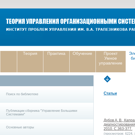
Теория
Практика
Обучение
Проект
Эл
Умное
б
управление
Статьи
Поиск по библиотеке
Публикации сборника "Управление Большими
Системами"
Дубов А. В., Капр
диагностирования
Основные авторы
2010. С.363-377.
(просмотров: 6224, з