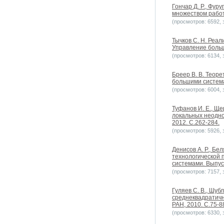
Гончар Д. Р., Фу
множеством работ
(просмотров: 6592, з
Тычков С. Н. Реа
Управление больш
(просмотров: 6134, з
Бреер В. В. Теор
большими системам
(просмотров: 6004, з
Туфанов И. Е., Щ
локальных неодно
2012. С.262-284.
(просмотров: 5926, з
Денисов А. Р., Бе
технологической 
системами. Выпуск
(просмотров: 7157, з
Гуляев С. В., Шуб
среднеквадратичн
РАН, 2010. С.75-8
(просмотров: 6330, з