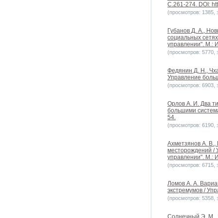
С.261-274. DOI: ht
(просмотров: 1385, з
Губанов Д. А., Н
социальных сетях
управлении". М.: 
(просмотров: 5770, з
Федянин Д. Н., Ч
Управление больш
(просмотров: 6903, з
Орлов А. И. Два 
большими система
54.
(просмотров: 6190, з
Ахметзянов А. В.,
месторождений / 
управлении". М.: 
(просмотров: 6715, з
Ломов А. А. Вари
экстремумов / Упр
(просмотров: 5358, з
Солнечный Э. М.,