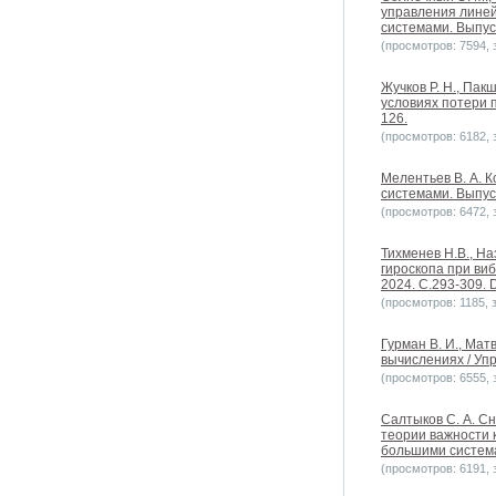
управления линей
системами. Выпуск
(просмотров: 7594, з
Жучков Р. Н., Па
условиях потери 
126.
(просмотров: 6182, з
Мелентьев В. А. 
системами. Выпуск
(просмотров: 6472, з
Тихменев Н.В., Н
гироскопа при ви
2024. С.293-309. D
(просмотров: 1185, з
Гурман В. И., Мат
вычислениях / Уп
(просмотров: 6555, з
Салтыков С. А. С
теории важности 
большими системам
(просмотров: 6191, з