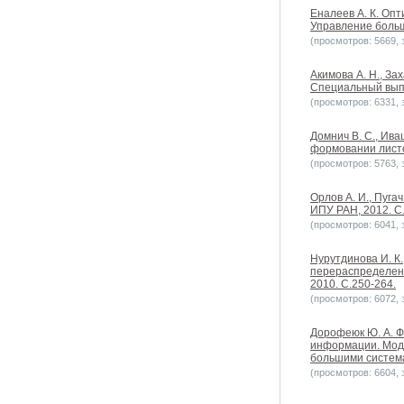
Еналеев А. К. Оп
Управление больш
(просмотров: 5669, з
Акимова А. Н., З
Специальный выпус
(просмотров: 6331, з
Домнич В. С., Ив
формовании листо
(просмотров: 5763, з
Орлов А. И., Пуга
ИПУ РАН, 2012. С.
(просмотров: 6041, з
Нурутдинова И. К
перераспределени
2010. С.250-264.
(просмотров: 6072, з
Дорофеюк Ю. А. Ф
информации. Моде
большими системам
(просмотров: 6604, з