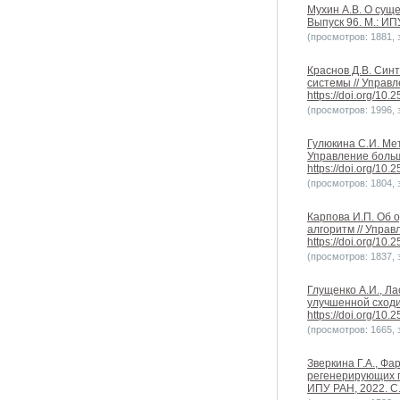
Мухин А.В. О сущ
Выпуск 96. М.: ИПУ
(просмотров: 1881, з
Краснов Д.В. Син
системы // Управл
https://doi.org/10
(просмотров: 1996, з
Гулюкина С.И. Ме
Управление больши
https://doi.org/10
(просмотров: 1804, з
Карпова И.П. Об 
алгоритм // Управ
https://doi.org/10
(просмотров: 1837, з
Глущенко А.И., Л
улучшенной сходим
https://doi.org/10
(просмотров: 1665, з
Зверкина Г.А., Ф
регенерирующих п
ИПУ РАН, 2022. С.5