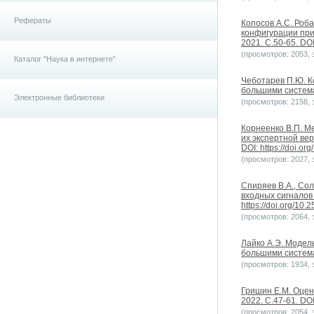
Рефераты
Копосов А.С. Роб
конфигурации при
2021. С.50-65. DOI
(просмотров: 2053, з
Каталог "Наука в интернете"
Чеботарев П.Ю. К
большими системам
Электронные библиотеки
(просмотров: 2158, з
Корнеенко В.П. М
их экспертной вер
DOI: https://doi.o
(просмотров: 2027, з
Спиряев В.А., Со
входных сигналов 
https://doi.org/10
(просмотров: 2064, з
Лайко А.Э. Модел
большими системам
(просмотров: 1934, з
Гришин Е.М. Оцен
2022. С.47-61. DOI
(просмотров: 2054, з