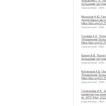
Агасандян Г.А. П
большими системам
(просмотров: 1584, з
Морозов Н.Ю. Ген
дедуктивных метод
https://doi.org/10
(просмотров: 1589, з
Сычева А.А., Тол
Управление больши
https://doi.org/10
(просмотров: 1562, з
Бреер В.В. Теоре
большими системам
(просмотров: 1390, з
Юрченков А.В. Пр
Управление больши
https://doi.org/10
(просмотров: 1356, з
Селезнева И.Е., 
развития (на при
М.: ИПУ РАН, 2022.
(просмотров: 1452, з