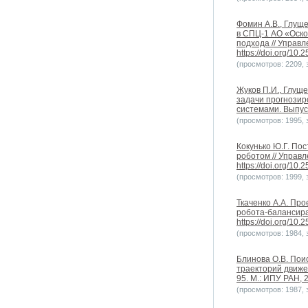
Фомин А.В., Глущ
в СПЦ-1 АО «Оско
подхода // Управл
https://doi.org/10
(просмотров: 2209, з
Жуков П.И., Глущ
задачи прогнозир
системами. Выпуск 
(просмотров: 1995, з
Кокунько Ю.Г. П
роботом // Управл
https://doi.org/10
(просмотров: 1999, з
Ткаченко А.А. Пр
робота-балансира 
https://doi.org/10
(просмотров: 1984, з
Блинова О.В. Пои
траекторий движе
95. М.: ИПУ РАН, 2
(просмотров: 1987, з