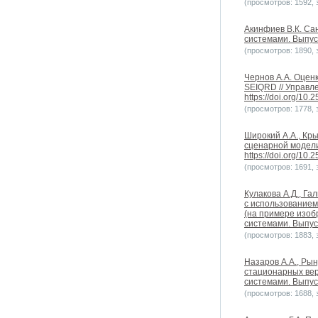
(просмотров: 1592, з
Акинфиев В.К. Са
системами. Выпуск 
(просмотров: 1890, з
Чернов А.А. Оцен
SEIQRD // Управле
https://doi.org/10
(просмотров: 1778, з
Широкий А.А., Кр
сценарной модели 
https://doi.org/10
(просмотров: 1691, з
Кулакова А.Д., Га
с использованием
(на примере изоб
системами. Выпуск 
(просмотров: 1883, з
Назаров А.А., Ры
стационарных веро
системами. Выпуск 
(просмотров: 1688, з