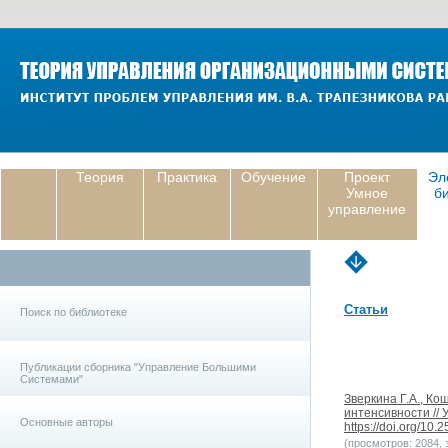
Теория
Практика
Обучение
Проект
Эл
Умное
б
управление
Статьи
Поиск по библиотеке
Публикации сборника "Управление Большими
Системами"
Зверкина Г.А., К
интенсивности // 
Основные авторы
https://doi.org/10
(просмотров: 2084, з