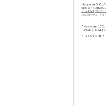
Марьясин О.Ю., Л
пиковой нагрузки
ИПУ РАН, 2022. С.8
(просмотров: 1440, з
Публикации 1051 
Начало
|
Пред.
|
3
ИПУ РАН
© 2007.