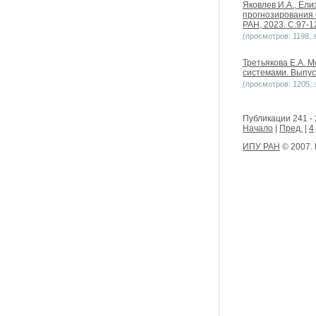
Яковлев И.А., Ели
прогнозирования 
РАН, 2023. С.97-12
(просмотров: 1198, з
Третьякова Е.А. 
системами. Выпуск 
(просмотров: 1205, з
Публикации 241 - 
Начало
|
Пред.
|
4
ИПУ РАН
© 2007.