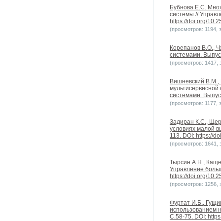
Бубнова Е.С. Мно
системы // Управл
https://doi.org/10
(просмотров: 1194, з
Корепанов В.О., 
системами. Выпуск 
(просмотров: 1417, з
Вишневский В.М.,
мультисервисной 
системами. Выпуск 
(просмотров: 1177, з
Задиран К.С., Ще
условиях малой в
113. DOI: https://
(просмотров: 1641, з
Тырсин А.Н., Каще
Управление больш
https://doi.org/10
(просмотров: 1256, з
Фуртат И.Б., Гущ
использованием н
С.58-75. DOI: http