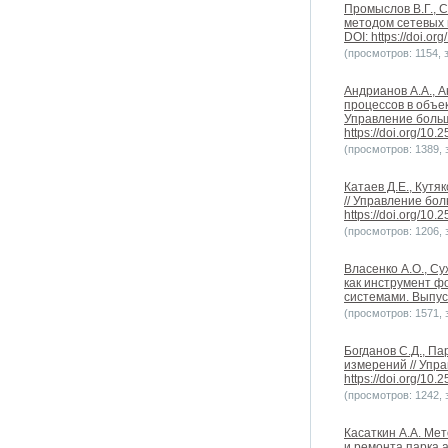
Промыслов В.Г., 
методом сетевых 
DOI: https://doi.o
(просмотров: 1154, з
Андрианов А.А., 
процессов в объе
Управление больш
https://doi.org/10
(просмотров: 1389, з
Катаев Д.Е., Кут
// Управление бол
https://doi.org/10
(просмотров: 1206, з
Власенко А.О., С
как инструмент ф
системами. Выпуск 
(просмотров: 1571, з
Богданов С.Д., П
измерений // Упра
https://doi.org/10
(просмотров: 1242, з
Касаткин А.А. Ме
и ремонта парка 