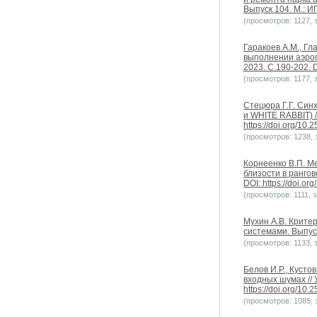
Выпуск 104. М.: ИП
(просмотров: 1127, з
Гаракоев А.М., Г
выполнении аэрог
2023. С.190-202. D
(просмотров: 1177, з
Стецюра Г.Г. Син
и WHITE RABBIT) /
https://doi.org/10
(просмотров: 1238, з
Корнеенко В.П. М
близости в рангов
DOI: https://doi.o
(просмотров: 1111, з
Мухин А.В. Крите
системами. Выпуск 
(просмотров: 1133, з
Белов И.Р., Куст
входных шумах // 
https://doi.org/10
(просмотров: 1085, з