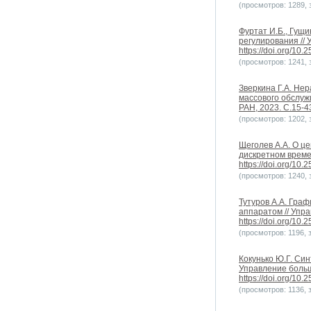
(просмотров: 1289, з
Фуртат И.Б., Гущи
регулирования // 
https://doi.org/10
(просмотров: 1241, з
Зверкина Г.А. Не
массового обслуж
РАН, 2023. С.15-43
(просмотров: 1202, з
Щеголев А.А. О ц
дискретном времен
https://doi.org/10
(просмотров: 1240, з
Тутуров А.А. Гра
аппаратом // Упра
https://doi.org/10
(просмотров: 1196, з
Кокунько Ю.Г. Си
Управление больш
https://doi.org/10
(просмотров: 1136, з