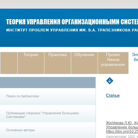
Теория
Практика
Обучение
Проект
Эл
Умное
б
управление
Статьи
Поиск по библиотеке
Публикации сборника "Управление Большими
Системами"
Жилякова Л.Ю., К
Управление больши
Основные авторы
https://doi.org/10
(просмотров: 1110, з