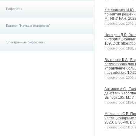
Рефераты
Квятковская И.Ю.
принятия решения
М.: ИПУ РАН, 2023.
(просмотров: 1046, з
Каталог "Наука в интернете"
Нинидзе Д.Л., Уго
информационных р
Электронные библиотеки
109. DOI: https://
(просмотров: 1180, з
Вытовтов К.А., Б
Колмогорова для 
Управление больш
https://doi.org/10
(просмотров: 1306, з
Антипов А.С., Тк
действии несогла
Выпуск 105. М.: ИП
(просмотров: 1154, з
Малышев С.В. Про
нестационарных з
2023. С.30-40. DOI
(просмотров: 1113, з