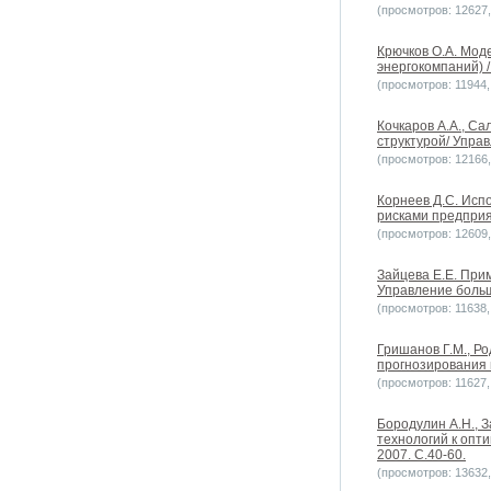
(просмотров: 12627, 
Крючков О.А. Мод
энергокомпаний) 
(просмотров: 11944, 
Кочкаров А.А., С
структурой/ Упра
(просмотров: 12166, 
Корнеев Д.С. Исп
рисками предприя
(просмотров: 12609, 
Зайцева Е.Е. При
Управление больш
(просмотров: 11638, 
Гришанов Г.М., Р
прогнозирования 
(просмотров: 11627, 
Бородулин А.Н., 
технологий к опт
2007. С.40-60.
(просмотров: 13632, 