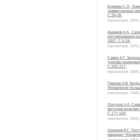
Блюмин С.Л., Том
симметричных окр
С.29-39.
(просмотров: 15872, 
Ашимов А.А., Сага
регулирования ра
2007. С.5-28.
(просмотров: 14752, 
Савин А.Г. Задач
торгово-развлека
С.202-217.
(просмотров: 10691, 
Павлов О.В. Моде
Управление больш
(просмотров: 13406, 
Осетров А.Д. Сов
методов нечетких
С.177-184.
(просмотров: 10941, 
Озернов Р.С. Пос
авиации / Управле
(просмотров: 10641, 