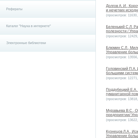
Долгов А. И., Ко
Рефераты
и нечетких исходн
(просмотров: 11630, 
Каталог "Наука в интернете"
Беленький С.Л. Р
полезности / Упра
(просмотров: 12429, 
Электронные библиотеки
Блюмин С.Л., Мил
Управление больш
(просмотров: 13556, 
Головинский П.А.
большими системам
(просмотров: 12271, 
Поддубецкий Е.А.
гуманитарной пом
(просмотров: 13818, 
Муравьева В.С., 
предприятии/ Упр
(просмотров: 13622, 
Кузнецов Л.А., И
Управление больш