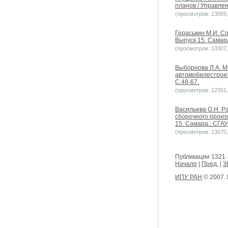
планов / Управлен
(просмотров: 13059, 
Гераськин М.И. С
Выпуск 15. Самара
(просмотров: 13307, 
Выборнова Л.А. М
автомобилестроит
С.48-67.
(просмотров: 12351, 
Васильева О.Н. Р
сборочного произ
15. Самара.: СГАУ,
(просмотров: 13070, 
Публикации 1321 
Начало
|
Пред.
|
3
ИПУ РАН
© 2007.