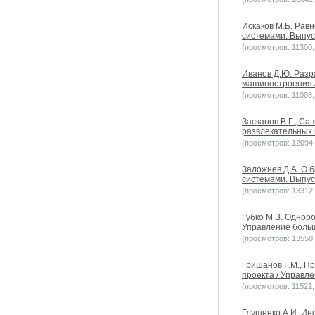
Искаков М.Б. Равн
системами. Выпуск
(просмотров: 11300, 
Иванов Д.Ю. Разр
машиностроения /
(просмотров: 11008, 
Засканов В.Г., С
развлекательных 
(просмотров: 12094, 
Заложнев Д.А. О 
системами. Выпуск
(просмотров: 13312, 
Губко М.В. Однор
Управление больш
(просмотров: 13550, 
Гришанов Г.М., П
проекта / Управле
(просмотров: 11521, 
Глущенко А.И. И