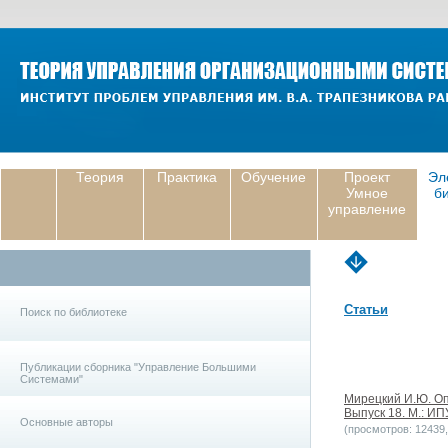
Теория
Практика
Обучение
Проект
Эл
Умное
б
управление
Статьи
Поиск по библиотеке
Публикации сборника "Управление Большими
Системами"
Мирецкий И.Ю. Оп
Выпуск 18. М.: ИП
Основные авторы
(просмотров: 12439, 