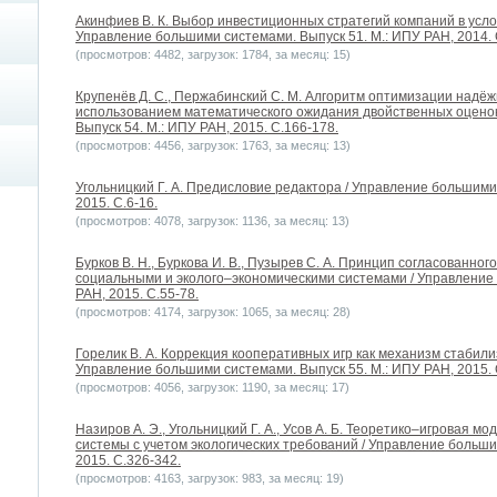
Акинфиев В. К. Выбор инвестиционных стратегий компаний в усло
Управление большими системами. Выпуск 51. М.: ИПУ РАН, 2014. 
(просмотров: 4482, загрузок: 1784, за месяц: 15)
Крупенёв Д. С., Пержабинский С. М. Алгоритм оптимизации надёж
использованием математического ожидания двойственных оценок
Выпуск 54. М.: ИПУ РАН, 2015. С.166-178.
(просмотров: 4456, загрузок: 1763, за месяц: 13)
Угольницкий Г. А. Предисловие редактора / Управление большими
2015. С.6-16.
(просмотров: 4078, загрузок: 1136, за месяц: 13)
Бурков В. Н., Буркова И. В., Пузырев С. А. Принцип согласованно
социальными и эколого–экономическими системами / Управление 
РАН, 2015. С.55-78.
(просмотров: 4174, загрузок: 1065, за месяц: 28)
Горелик В. А. Коррекция кооперативных игр как механизм стабили
Управление большими системами. Выпуск 55. М.: ИПУ РАН, 2015. 
(просмотров: 4056, загрузок: 1190, за месяц: 17)
Назиров А. Э., Угольницкий Г. А., Усов А. Б. Теоретико–игровая 
системы с учетом экологических требований / Управление больши
2015. С.326-342.
(просмотров: 4163, загрузок: 983, за месяц: 19)