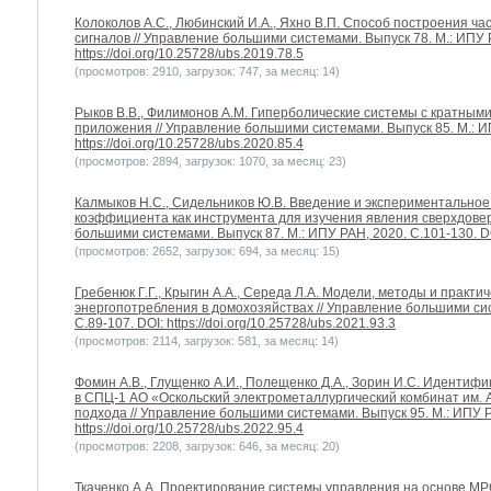
Колоколов А.С., Любинский И.А., Яхно В.П. Способ построения ч
сигналов // Управление большими системами. Выпуск 78. М.: ИПУ 
https://doi.org/10.25728/ubs.2019.78.5
(просмотров: 2910, загрузок: 747, за месяц: 14)
Рыков В.В., Филимонов А.М. Гиперболические системы с кратным
приложения // Управление большими системами. Выпуск 85. М.: ИП
https://doi.org/10.25728/ubs.2020.85.4
(просмотров: 2894, загрузок: 1070, за месяц: 23)
Калмыков Н.С., Сидельников Ю.В. Введение и экспериментальное
коэффициента как инструмента для изучения явления сверхдовери
большими системами. Выпуск 87. М.: ИПУ РАН, 2020. С.101-130. DOI:
(просмотров: 2652, загрузок: 694, за месяц: 15)
Гребенюк Г.Г., Крыгин А.А., Середа Л.А. Модели, методы и практ
энергопотребления в домохозяйствах // Управление большими сис
С.89-107. DOI: https://doi.org/10.25728/ubs.2021.93.3
(просмотров: 2114, загрузок: 581, за месяц: 14)
Фомин А.В., Глущенко А.И., Полещенко Д.А., Зорин И.С. Идентиф
в СПЦ-1 АО «Оскольский электрометаллургический комбинат им. А
подхода // Управление большими системами. Выпуск 95. М.: ИПУ РА
https://doi.org/10.25728/ubs.2022.95.4
(просмотров: 2208, загрузок: 646, за месяц: 20)
Ткаченко А.А. Проектирование системы управления на основе MP