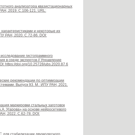
астотного анализатора квазистационарных
РАН, 2019. С.106-121. URL:
и характеристиками и некоторые их
У РАН, 2020. С.72-86. DOI:
 исследование гистограммного
я в среде экспертов // Управление
 https://doi.org/10.25728/ubs.2020.87.6
ические рекомендации по оптимизации
темами. Выпуск 93. М.: ИПУ РАН, 2021.
икация маркировки стальных заготовок
.А. Угарова» на основе нейросетевого
Н, 2022. С.62-78. DOI:
C для стабилизации двухколесного