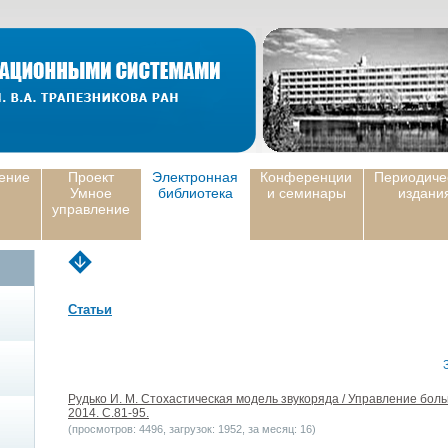
ение
Проект
Электронная
Конференции
Периодиче
Умное
библиотека
и семинары
издани
управление
Статьи
Рудько И. М. Стохастическая модель звукоряда / Управление бол
2014. С.81-95.
(просмотров: 4496, загрузок: 1952, за месяц: 16)