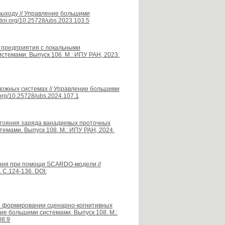
выходу // Управление большими
doi.org/10.25728/ubs.2023.103.5
 предприятия с локальными
стемами. Выпуск 106. М.: ИПУ РАН, 2023.
сложных системах // Управление большими
.org/10.25728/ubs.2024.107.1
остояния заряда ванадиевых проточных
темами. Выпуск 108. М.: ИПУ РАН, 2024.
ения при помощи SCARDO-модели //
 С.124-136. DOI:
ри формировании сценарно-когнитивных
ие большими системами. Выпуск 108. М.:
08.9