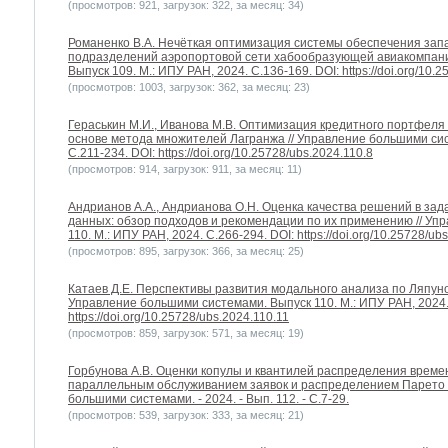
(просмотров: 921, загрузок: 322, за месяц: 34)
Романенко В.А. Нечёткая оптимизация системы обеспечения за
подразделений аэропортовой сети хабообразующей авиакомпани
Выпуск 109. М.: ИПУ РАН, 2024. С.136-169. DOI: https://doi.org/10.
(просмотров: 1003, загрузок: 362, за месяц: 23)
Гераськин М.И., Иванова М.В. Оптимизация кредитного портфеля 
основе метода множителей Лагранжа // Управление большими сист
С.211-234. DOI: https://doi.org/10.25728/ubs.2024.110.8
(просмотров: 914, загрузок: 911, за месяц: 11)
Андрианов А.А., Андрианова О.Н. Оценка качества решений в за
данных: обзор подходов и рекомендации по их применению // Уп
110. М.: ИПУ РАН, 2024. С.266-294. DOI: https://doi.org/10.25728/ub
(просмотров: 895, загрузок: 366, за месяц: 25)
Катаев Д.Е. Перспективы развития модального анализа по Ляпуно
Управление большими системами. Выпуск 110. М.: ИПУ РАН, 2024.
https://doi.org/10.25728/ubs.2024.110.11
(просмотров: 859, загрузок: 571, за месяц: 19)
Горбунова А.В. Оценки копулы и квантилей распределения време
параллельным обслуживанием заявок и распределением Парето 
большими системами. - 2024. - Вып. 112. - С.7-29.
(просмотров: 539, загрузок: 333, за месяц: 21)