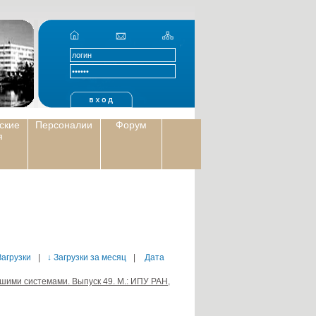
ские
Персоналии
Форум
я
Загрузки
|
↓ Загрузки за месяц
|
Дата
ьшими системами. Выпуск 49. М.: ИПУ РАН,