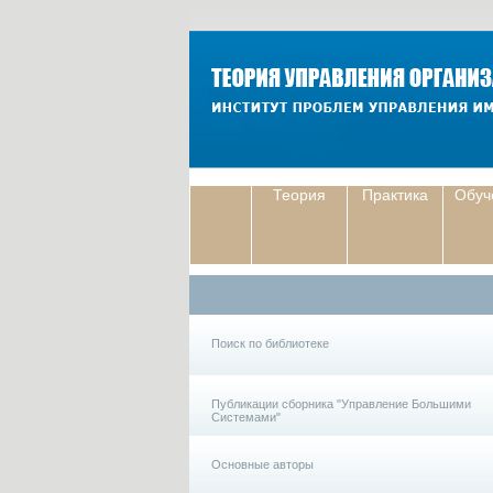
Теория
Практика
Обуч
Поиск по библиотеке
Публикации сборника "Управление Большими
Системами"
Основные авторы