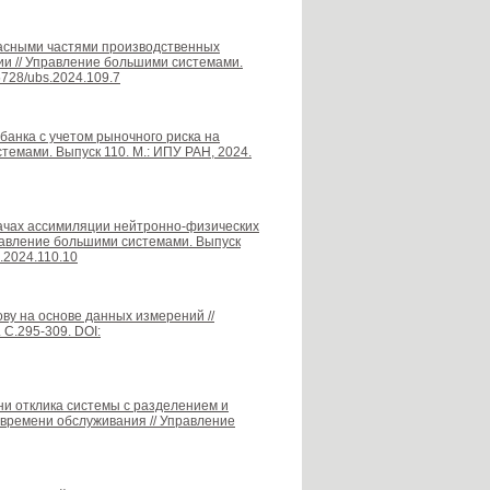
пасными частями производственных
и // Управление большими системами.
25728/ubs.2024.109.7
банка с учетом рыночного риска на
емами. Выпуск 110. М.: ИПУ РАН, 2024.
дачах ассимиляции нейтронно-физических
равление большими системами. Выпуск
s.2024.110.10
ву на основе данных измерений //
 С.295-309. DOI:
ни отклика системы с разделением и
времени обслуживания // Управление