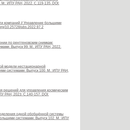
М.: ИПУ РАН, 2022. С.119-135. DOI:
ти компаний // Управление большими
.org/10.25728/ubs.2022.97.2
онии по рентгеновским снимкам:
мами. Выпуск 99. М.: ИПУ РАН, 2022.
чной модели нестационарной
ими системами. Выпуск 100. М.: ИПУ РАН,
ия решений для управления космическим
У РАН, 2023. С.140-157. DOI:
пределения одной обобщённой системы
большими системами. Выпуск 102. М.: ИПУ