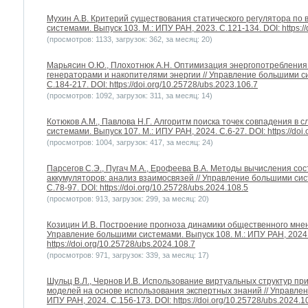
Мухин А.В. Критерий существования статического регулятора по 
системами. Выпуск 103. М.: ИПУ РАН, 2023. С.121-134. DOI: https://
(просмотров: 1133, загрузок: 362, за месяц: 20)
Марьясин О.Ю., Плохотнюк А.Н. Оптимизация энергопотребления
генераторами и накопителями энергии // Управление большими си
С.184-217. DOI: https://doi.org/10.25728/ubs.2023.106.7
(просмотров: 1092, загрузок: 311, за месяц: 14)
Котюков А.М., Павлова Н.Г. Алгоритм поиска точек совпадения в 
системами. Выпуск 107. М.: ИПУ РАН, 2024. С.6-27. DOI: https://doi
(просмотров: 1004, загрузок: 417, за месяц: 24)
Парсегов С.Э., Пугач М.А., Ерофеева В.А. Методы вычисления с
аккумуляторов: анализ взаимосвязей // Управление большими сис
С.78-97. DOI: https://doi.org/10.25728/ubs.2024.108.5
(просмотров: 913, загрузок: 299, за месяц: 20)
Козицин И.В. Построение прогноза динамики общественного мн
Управление большими системами. Выпуск 108. М.: ИПУ РАН, 2024.
https://doi.org/10.25728/ubs.2024.108.7
(просмотров: 971, загрузок: 339, за месяц: 17)
Шульц В.Л., Чернов И.В. Использование виртуальных структур п
моделей на основе использования экспертных знаний // Управлен
ИПУ РАН, 2024. С.156-173. DOI: https://doi.org/10.25728/ubs.2024.1