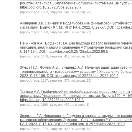
робота-балансира // Управление большими системами. Выпуск 95. 
https://doi.org/10.25728/ubs.2022.95.7
(просмотров: 1983, загрузок: 541, за месяц: 20)
Акинфиев В.К. Санкции и моделирование финансовой устойчивос
системами. Выпуск 97. М.: ИПУ РАН, 2022. С.29-57. DOI: https://doi
(просмотров: 1890, загрузок: 491, за месяц: 22)
Печников А.А., Богданов Н.А. Два подхода к распознаванию пневм
описание, реализация и сравнение // Управление большими систе
С.114-134. DOI: https://doi.org/10.25728/ubs.2022.99.5
(просмотров: 1458, загрузок: 412, за месяц: 16)
Жуков П.И., Фомин А.В., Глущенко А.И. Неявная адаптация сето
теплопроводности к нагреваемому веществу // Управление больш
2022. С.78-106. DOI: https://doi.org/10.25728/ubs.2022.100.4
(просмотров: 1337, загрузок: 378, за месяц: 15)
Тутуров А.А. Графический интерфейс системы поддержки принят
аппаратом // Управление большими системами. Выпуск 101. М.: ИП
https://doi.org/10.25728/ubs.2023.101.8
(просмотров: 1196, загрузок: 462, за месяц: 8)
Зверкина Г.А. Неравенство Лордена и скорость сходимости рас
массового обслуживания Эрланга – Севастьянова // Управление 
РАН, 2023. С.15-43. DOI: https://doi.org/10.25728/ubs.2023.102.2
(просмотров: 1202, загрузок: 429, за месяц: 19)