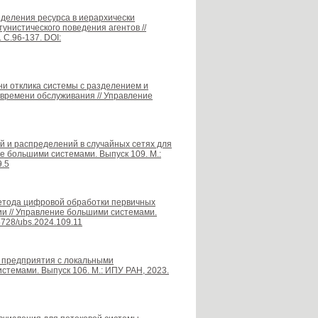
еделения ресурса в иерархически
унистического поведения агентов //
 С.96-137. DOI:
ни отклика системы с разделением и
времени обслуживания // Управление
ей и распределений в случайных сетях для
е большими системами. Выпуск 109. М.:
9.5
 метода цифровой обработки первичных
и // Управление большими системами.
25728/ubs.2024.109.11
 предприятия с локальными
стемами. Выпуск 106. М.: ИПУ РАН, 2023.