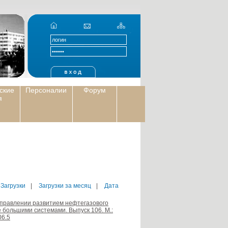
ские
Персоналии
Форум
я
 Загрузки
|
Загрузки за месяц
|
Дата
 управлении развитием нефтегазового
 большими системами. Выпуск 106. М.:
06.5