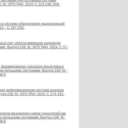
исчисления для потоковой системы
 М.: ИПУ РАН, 2024. С.113-148. DOI:
я в системе обеспечения национальной
2. - С.187-232.
чных сил, обеспечивающих надежную
и. Выпуск 108. М.: ИПУ РАН, 2024. С.57-
ри формировании сценарно-когнитивных
ие большими системами. Выпуск 108. М.:
08.9
анная информационная система анализа
уск 108. М.: ИПУ РАН, 2024. С.174-191.
 модели жизненного цикла технологий как
е большими системами. Выпуск 108. М.:
08.8