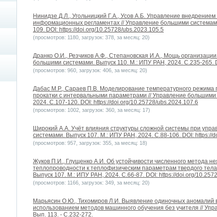
Нинидзе Д.Л., Угольницкий Г.А., Усов А.Б. Управление внедрение
информационных регламентах // Управление большими системами.
109. DOI: https://doi.org/10.25728/ubs.2023.105.5
(просмотров: 1180, загрузок: 378, за месяц: 20)
Дранко О.И., Резчиков А.Ф., Степановская И.А., Мощь организации
большими системами. Выпуск 110. М.: ИПУ РАН, 2024. С.235-265. DOI
(просмотров: 960, загрузок: 406, за месяц: 20)
Дабас М.Р., Сараев П.В. Моделирование температурного режима п
прокатки с интервальными параметрами // Управление большими 
2024. С.107-120. DOI: https://doi.org/10.25728/ubs.2024.107.6
(просмотров: 1002, загрузок: 360, за месяц: 17)
Широкий А.А. Учёт влияния структуры сложной системы при упра
системами. Выпуск 107. М.: ИПУ РАН, 2024. С.88-106. DOI: https://d
(просмотров: 957, загрузок: 355, за месяц: 18)
Жуков П.И., Глущенко А.И. Об устойчивости численного метода 
теплопроводности к теплофизическим параметрам твердого тела
Выпуск 107. М.: ИПУ РАН, 2024. С.66-87. DOI: https://doi.org/10.257
(просмотров: 1166, загрузок: 349, за месяц: 20)
Марьясин О.Ю., Тихомиров Л.И. Выявление одиночных аномалий 
использованием методов машинного обучения без учителя // Упра
Вып. 113. - С.232-272.