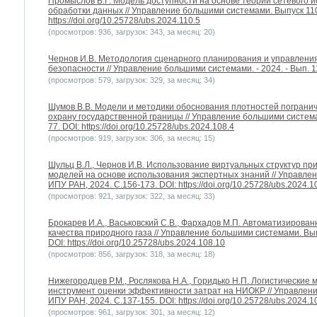
Промыслов В.Г. Модель доступности на основе теории сетевого 
обработки данных // Управление большими системами. Выпуск 110.
https://doi.org/10.25728/ubs.2024.110.5
(просмотров: 936, загрузок: 343, за месяц: 20)
Чернов И.В. Методология сценарного планирования и управлени
безопасности // Управление большими системами. - 2024. - Вып. 11
(просмотров: 579, загрузок: 329, за месяц: 34)
Шумов В.В. Модели и методики обоснования плотностей пограни
охрану государственной границы // Управление большими системам
77. DOI: https://doi.org/10.25728/ubs.2024.108.4
(просмотров: 919, загрузок: 306, за месяц: 15)
Шульц В.Л., Чернов И.В. Использование виртуальных структур п
моделей на основе использования экспертных знаний // Управлен
ИПУ РАН, 2024. С.156-173. DOI: https://doi.org/10.25728/ubs.2024.1
(просмотров: 921, загрузок: 322, за месяц: 33)
Брокарев И.А., Васьковский С.В., Фархадов М.П. Автоматизиров
качества природного газа // Управление большими системами. Вып
DOI: https://doi.org/10.25728/ubs.2024.108.10
(просмотров: 856, загрузок: 318, за месяц: 18)
Нижегородцев Р.М., Рослякова Н.А., Горидько Н.П. Логистические
инструмент оценки эффективности затрат на НИОКР // Управлени
ИПУ РАН, 2024. С.137-155. DOI: https://doi.org/10.25728/ubs.2024.1
(просмотров: 961, загрузок: 301, за месяц: 12)