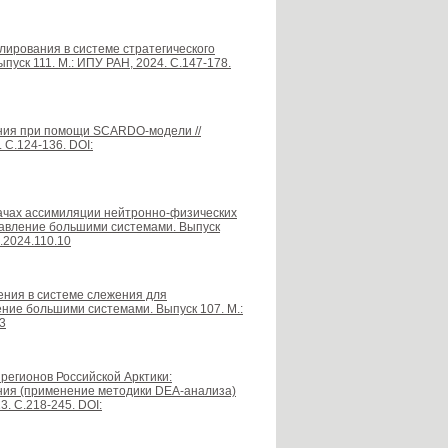
елирования в системе стратегического
уск 111. М.: ИПУ РАН, 2024. С.147-178.
ения при помощи SCARDO-модели //
 С.124-136. DOI:
дачах ассимиляции нейтронно-физических
равление большими системами. Выпуск
s.2024.110.10
ения в системе слежения для
ние большими системами. Выпуск 107. М.:
.3
 регионов Российской Арктики:
ения (применение методики DEA-анализа)
. С.218-245. DOI: