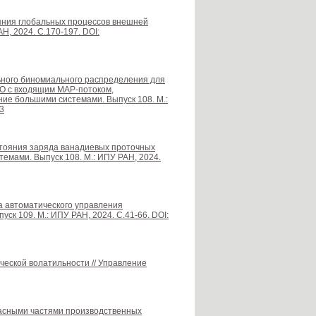
яния глобальных процессов внешней
Н, 2024. С.170-197. DOI:
ьного биномиального распределения для
О с входящим MAP-потоком,
ние большими системами. Выпуск 108. М.:
.3
остояния заряда ванадиевых проточных
темами. Выпуск 108. М.: ИПУ РАН, 2024.
а автоматического управления
к 109. М.: ИПУ РАН, 2024. С.41-66. DOI:
ческой волатильности // Управление
пасными частями производственных