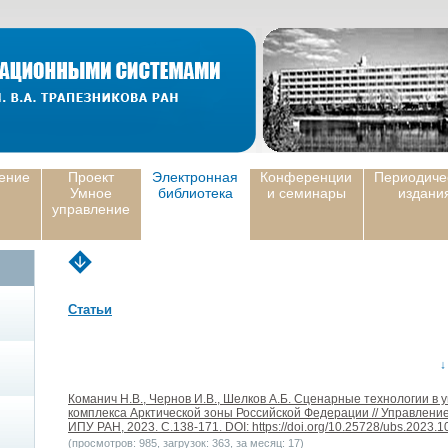
ение
Проект
Электронная
Конференции
Периодиче
Умное
библиотека
и семинары
издани
управление
Статьи
↓
Команич Н.В., Чернов И.В., Шелков А.Б. Сценарные технологии в
комплекса Арктической зоны Российской Федерации // Управление
ИПУ РАН, 2023. С.138-171. DOI: https://doi.org/10.25728/ubs.2023.1
(просмотров: 985, загрузок: 363, за месяц: 17)