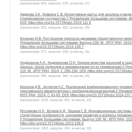
(просмотров: 554, загрузок: 379, за месяц: 27)
Авдеева З.К., Коврига С.В. Когнитивные карты для анализа и мод
планирования государства // Управление большими системами. Вып
DOI: https://doi.org/10.25728/ubs.2024.111.6
(просмотров: 902, загрузок: 422, за месяц: 28)
Козицин И.В. Построение прогноза динамики общественного мн
Управление большими системами. Выпуск 108. М.: ИПУ РАН, 2024.
https://doi.org/10.25728/ubs.2024.108.7
(просмотров: 971, загрузок: 339, за месяц: 16)
Андрианов А.А., Андрианова О.Н. Оценка качества решений в за
данных: обзор подходов и рекомендации по их применению // Уп
110. М.: ИПУ РАН, 2024. С.266-294. DOI: https://doi.org/10.25728/ub
(просмотров: 895, загрузок: 366, за месяц: 24)
Краснов Д.В., Антипов А.С. Реализация комбинированного управл
однозвенного манипулятора с неопределенным входом // Управле
ИПУ РАН, 2024. С.43-65. DOI: https://doi.org/10.25728/ubs.2024.107
(просмотров: 1033, загрузок: 381, за месяц: 15)
Рослякова Н.А., Волков А.Д., Тишков С.В. Инновационные системы
структурные особенности, сценарии развития и аспекты управл
// Управление большими системами. Выпуск 106. М.: ИПУ РАН, 2023
https://doi.org/10.25728/ubs.2023.106.8
(просмотров: 1063, загрузок: 344, за месяц: 18)