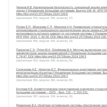
Чернов И.В. Национальная безопасность: сценарный анализ вли
среды // Управление большими системами. Выпуск 109. М.: ИПУ РА
https://doi.org/10.25728/ubs.2024.109.8
(просмотров: 876, загрузок: 356, за месяц: 17)
Полин Е.П., Моисеева С.П., Моисеев А.Н. Применение отрицател
аппроксимации стационарного распределения числа заявок в СМ
интенсивность которого зависит от состояния системы // Управле
ИПУ РАН, 2024. С.40-56. DOI: https://doi.org/10.25728/ubs.2024.108
(просмотров: 905, загрузок: 294, за месяц: 13)
Парсегов С.Э., Пугач М.А., Ерофеева В.А. Методы вычисления с
аккумуляторов: анализ взаимосвязей // Управление большими сис
С.78-97. DOI: https://doi.org/10.25728/ubs.2024.108.5
(просмотров: 913, загрузок: 299, за месяц: 20)
Селезнева А.E., Неретин Е.С. Функционально-адаптивная систем
мультисредным объектом // Управление большими системами. Выпус
https://doi.org/10.25728/ubs.2024.109.3
(просмотров: 864, загрузок: 364, за месяц: 20)
Буслова К.В. Асимптотическое представление в моделях стохасти
большими системами. - 2025. - Вып. 116. - С.203-231.
(просмотров: 307, загрузок: 319, за месяц: 15)
Романенко В.А. Нечёткая оптимизация системы обеспечения за