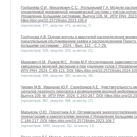
Горбанёва О.И., Михалкович С.С., Угольницкий Г.А. Модели распр
управляемой древовидной динамической системе с учётом оппорт
Управление большими системами. Выпуск 106. М.: ИПУ РАН, 2023.
https://doi.org/10.25728/ubs.2023.106.4
(просмотров: 977, загрузок: 471, за месяц: 7)
Горбунова А.В. Оценки копулы и квантилей распределения време
параллельным обслуживанием заявок и распределением Парето 
большими системами. - 2024. - Вып. 112. - С.7-29.
(просмотров: 539, загрузок: 333, за месяц: 21)
Маркович Н.М., Рыжов М.С., Кулик М.Р. Исследование зависимост
смешанных моделей эволюции и при удалении узлов // Управлени
ИПУ РАН, 2024. С.89-121. DOI: https://doi.org/10.25728/ubs.2024.10
(просмотров: 948, загрузок: 383, за месяц: 38)
Чиркин М.В., Иваненко Ю.Р., Серебряков А.Е., Чувствительность
сигналов лазерного гироскопа к возмущениям входной информаци
Выпуск 109. М.: ИПУ РАН, 2024. С.243-267. DOI: https://doi.org/10.
(просмотров: 887, загрузок: 368, за месяц: 17)
Марьясин О.Ю., Плохотнюк А.Н. Оптимизация энергопотребления
генераторами и накопителями энергии // Управление большими си
С.184-217. DOI: https://doi.org/10.25728/ubs.2023.106.7
(просмотров: 1092, загрузок: 311, за месяц: 13)