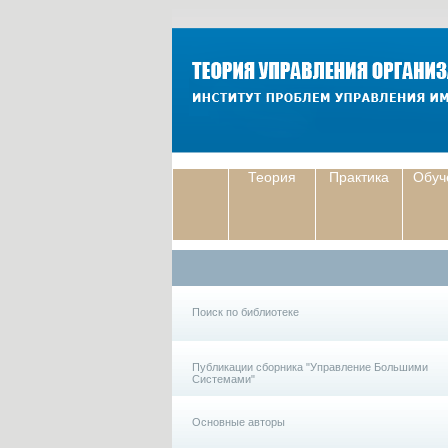
Теория
Практика
Обуч
Поиск по библиотеке
Публикации сборника "Управление Большими
Системами"
Основные авторы