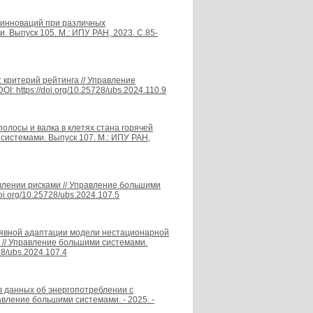
м инноваций при различных
 Выпуск 105. М.: ИПУ РАН, 2023. С.85-
: критерий рейтинга // Управление
: https://doi.org/10.25728/ubs.2024.110.9
олосы и валка в клетях стана горячей
системами. Выпуск 107. М.: ИПУ РАН,
влении рисками // Управление большими
oi.org/10.25728/ubs.2024.107.5
неявной адаптации модели нестационарной
 // Управление большими системами.
28/ubs.2024.107.4
в данных об энергопотреблении с
вление большими системами. - 2025. -