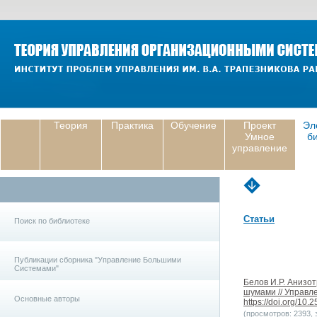
Теория
Практика
Обучение
Проект
Эл
Умное
б
управление
Статьи
Поиск по библиотеке
Публикации сборника "Управление Большими
Системами"
Белов И.Р. Анизо
шумами // Управле
Основные авторы
https://doi.org/10
(просмотров: 2393, з