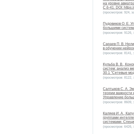
на уровне авиатр
С.6-41. DOI: https
(просмотров: 924, за
Пудовиков О. Е. 
большими системам
(просмотров: 9126, з
Сараев П. В. Нел
в обучении нейро
(просмотров: 8141, з
Кульба В. В., Кон
систем: анализ м
30.1 "Сетевые мод
(просмотров: 8122, з
Салтыков С. А. Э
теории важности 
Управление больш
(просмотров: 8609, з
Каляев И. А., Ка
группами интелле
системами. Специ
(просмотров: 6426, з