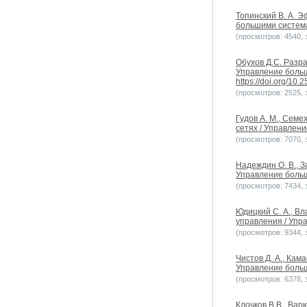
Топинский В. А. 
большими системам
(просмотров: 4540, з
Обухов Д.С. Разр
Управление больш
https://doi.org/10
(просмотров: 2525, з
Гудов А. М., Сем
сетях / Управлени
(просмотров: 7070, з
Надеждин О. В., 
Управление больш
(просмотров: 7434, з
Юдицкий С. А., Вл
управления / Упр
(просмотров: 9344, з
Чистов Д. А., Кам
Управление больш
(просмотров: 6378, з
Клочков В.В., Ва