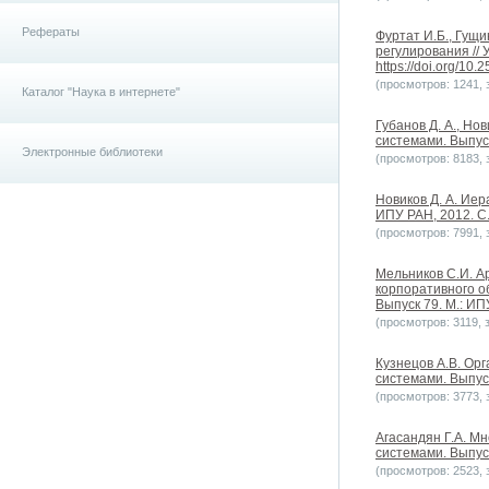
Рефераты
Фуртат И.Б., Гущи
регулирования // 
https://doi.org/10
(просмотров: 1241, з
Каталог "Наука в интернете"
Губанов Д. А., Но
системами. Выпуск
Электронные библиотеки
(просмотров: 8183, з
Новиков Д. А. Ие
ИПУ РАН, 2012. С.
(просмотров: 7991, з
Мельников С.И. А
корпоративного о
Выпуск 79. М.: ИПУ
(просмотров: 3119, з
Кузнецов А.В. Ор
системами. Выпуск 
(просмотров: 3773, з
Агасандян Г.А. М
системами. Выпуск 
(просмотров: 2523, з