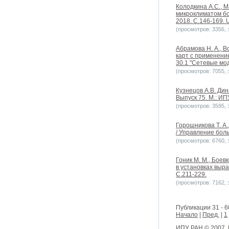
Колодкина А.С., 
микроклиматом бо
2018. С.146-169. U
(просмотров: 3356, з
Абрамова Н. А., В
карт с применени
30.1 "Сетевые мод
(просмотров: 7055, з
Кузнецов А.В. Ди
Выпуск 75. М.: ИПУ
(просмотров: 3595, з
Горошникова Т. А
/ Управление боль
(просмотров: 6760, з
Гоник М. М., Бое
в установках выр
С.211-229.
(просмотров: 7162, з
Публикации 31 - 6
Начало
|
Пред.
|
1
ИПУ РАН
© 2007.