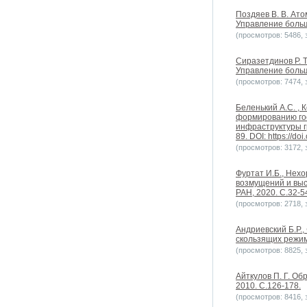
Поздяев В. В. Ат
Управление больш
(просмотров: 5486, з
Сиразетдинов Р. Т
Управление больш
(просмотров: 7474, з
Беленький А.С. , 
формированию гос
инфраструктуры г
89. DOI: https://do
(просмотров: 3172, з
Фуртат И.Б., Нех
возмущений и выс
РАН, 2020. С.32-54
(просмотров: 2718, з
Андриевский Б.Р.
скользящих режим
(просмотров: 8825, з
Айткулов П. Г. О
2010. С.126-178.
(просмотров: 8416, з