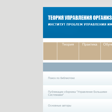
Теория
Практика
Обуч
Поиск по библиотеке
Публикации сборника "Управление Большими
Системами"
Основные авторы