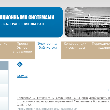
ение
Проект
Электронная
Конференции
Периодиче
Умное
библиотека
и семинары
издани
управление
Статьи
↓
Елисеев А. С., Гитман М. Б., Суханцев С. С. Оценка устойчивости
стохастичности ресурсных ограничений / Управление большими си
С.257-272.
(просмотров: 4868, загрузок: 1862, за месяц: 29)