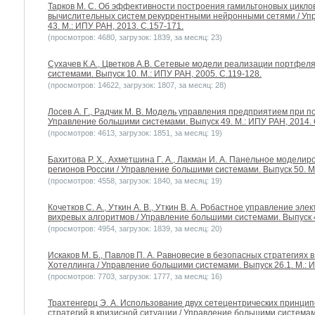
Тарков М. С. Об эффективности построения гамильтоновых цикло
вычислительных систем рекуррентными нейронными сетями / Уп
43. М.: ИПУ РАН, 2013. С.157-171.
(просмотров: 4680, загрузок: 1839, за месяц: 23)
Сухачев К.А., Цветков А.В. Сетевые модели реализации портфел
системами. Выпуск 10. М.: ИПУ РАН, 2005. С.119-128.
(просмотров: 14622, загрузок: 1807, за месяц: 28)
Лосев А. Г., Радчик М. В. Модель управления предприятием при 
Управление большими системами. Выпуск 49. М.: ИПУ РАН, 2014. 
(просмотров: 4613, загрузок: 1851, за месяц: 19)
Бахитова Р. Х., Ахметшина Г. А., Лакман И. А. Панельное модели
регионов России / Управление большими системами. Выпуск 50. М.
(просмотров: 4558, загрузок: 1840, за месяц: 19)
Кочетков С. А., Уткин А. В., Уткин В. А. Робастное управление э
вихревых алгоритмов / Управление большими системами. Выпуск 47
(просмотров: 4954, загрузок: 1839, за месяц: 20)
Искаков М. Б., Павлов П. А. Равновесие в безопасных стратегиях
Хотеллинга / Управление большими системами. Выпуск 26.1. М.: И
(просмотров: 7703, загрузок: 1777, за месяц: 16)
Трахтенгерц Э. А. Использование двух сетецентрических принци
стратегий в кризисной ситуации / Управление большими системами