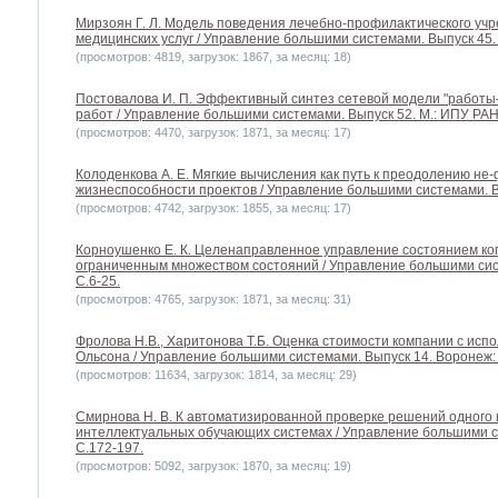
Мирзоян Г. Л. Модель поведения лечебно-профилактического уч
медицинских услуг / Управление большими системами. Выпуск 45. 
(просмотров: 4819, загрузок: 1867, за месяц: 18)
Постовалова И. П. Эффективный синтез сетевой модели "работы
работ / Управление большими системами. Выпуск 52. М.: ИПУ РАН,
(просмотров: 4470, загрузок: 1871, за месяц: 17)
Колоденкова А. Е. Мягкие вычисления как путь к преодолению не-
жизнеспособности проектов / Управление большими системами. Вы
(просмотров: 4742, загрузок: 1855, за месяц: 17)
Корноушенко Е. К. Целенаправленное управление состоянием ко
ограниченным множеством состояний / Управление большими сист
С.6-25.
(просмотров: 4765, загрузок: 1871, за месяц: 31)
Фролова Н.В., Харитонова Т.Б. Оценка стоимости компании с ис
Ольсона / Управление большими системами. Выпуск 14. Воронеж: 
(просмотров: 11634, загрузок: 1814, за месяц: 29)
Смирнова Н. В. К автоматизированной проверке решений одного 
интеллектуальных обучающих системах / Управление большими си
С.172-197.
(просмотров: 5092, загрузок: 1870, за месяц: 19)