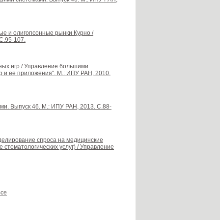
ые и олигопсонные рынки Курно /
С.95-107.
нных игр / Управление большими
 и ее приложения". М.: ИПУ РАН, 2010.
и. Выпуск 46. М.: ИПУ РАН, 2013. С.88-
моделирование спроса на медицинские
 стоматологических услуг) / Управление
се