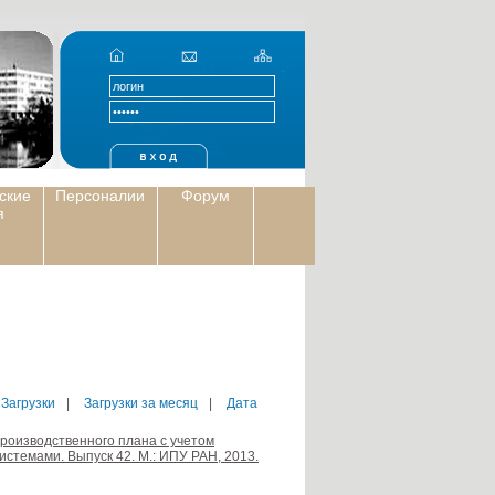
ские
Персоналии
Форум
я
 Загрузки
|
Загрузки за месяц
|
Дата
 производственного плана с учетом
стемами. Выпуск 42. М.: ИПУ РАН, 2013.