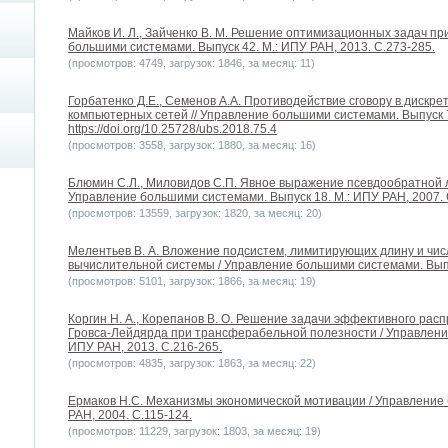
Майков И. Л., Зайченко В. М. Решение оптимизационных задач п
большими системами. Выпуск 42. М.: ИПУ РАН, 2013. С.273-285.
(просмотров: 4749, загрузок: 1846, за месяц: 11)
Горбатенко Д.Е., Семенов А.А. Противодействие сговору в дискр
компьютерных сетей // Управление большими системами. Выпуск 7
https://doi.org/10.25728/ubs.2018.75.4
(просмотров: 3558, загрузок: 1880, за месяц: 16)
Блюмин С.Л., Миловидов С.П. Явное выражение псевдообратной 
Управление большими системами. Выпуск 18. М.: ИПУ РАН, 2007. 
(просмотров: 13559, загрузок: 1820, за месяц: 20)
Мелентьев В. А. Вложение подсистем, лимитирующих длину и чи
вычислительной системы / Управление большими системами. Выпус
(просмотров: 5101, загрузок: 1866, за месяц: 19)
Коргин Н. А., Корепанов В. О. Решение задачи эффективного рас
Гровса-Лейдярда при трансферабельной полезности / Управление
ИПУ РАН, 2013. С.216-265.
(просмотров: 4835, загрузок: 1863, за месяц: 22)
Ермаков Н.С. Механизмы экономической мотивации / Управление 
РАН, 2004. С.115-124.
(просмотров: 11229, загрузок: 1803, за месяц: 19)