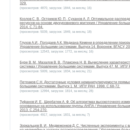
329.
(просмотров: 4870, загрузок: 1844, за месяц: 16)
Козлов С. В., Остриков Ю. П., Суханов А. Л. Оптимальное расп
ресурсов на основе двухуровневого критерия / Управление больш
2014. С.71-84.
(просмотров: 5039, загрузок: 1849, за месяц: 18)
Глухов А.И., Погодаев А.К. Медиана Кемени в определении приор
Управление большими системами. Выпуск 14. Воронеж: ВГАСУ, 200
(просмотров: 12543, загрузок: 1772, за месяц: 16)
Буре В. М., Мазалов В. В., Плаксина Н. В. Вычисление характери
системах / Управление большими системами. Выпуск 47. М.: ИПУ Р
(просмотров: 5009, загрузок: 1834, за месяц: 21)
Петраков С.Н. Достаточные условия неманипулируемости прямы
большими системами. Выпуск 1. М.: ИПУ РАН, 1998. С.68-72.
(просмотров: 12994, загрузок: 1814, за месяц: 28)
Туфанов И. Е., Щербатюк А. Ф. Об алгоритмах высокоточного изм
основанных на использовании группы АНПА / Управление большим
2013. С.254-270.
(просмотров: 4917, загрузок: 1831, за месяц: 7)
Зоркальцев В. И., Медвежонков Д. С. Численные эксперименты с 
на нелинейных задачах потокораспределения / Управление больш