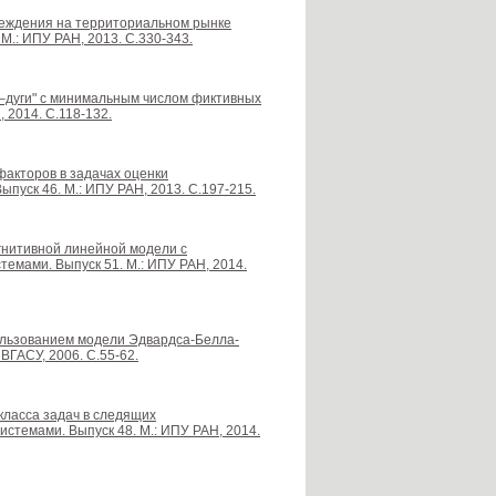
реждения на территориальном рынке
М.: ИПУ РАН, 2013. С.330-343.
–дуги" с минимальным числом фиктивных
 2014. С.118-132.
факторов в задачах оценки
пуск 46. М.: ИПУ РАН, 2013. С.197-215.
гнитивной линейной модели с
емами. Выпуск 51. М.: ИПУ РАН, 2014.
пользованием модели Эдвардса-Белла-
ВГАСУ, 2006. С.55-62.
класса задач в следящих
стемами. Выпуск 48. М.: ИПУ РАН, 2014.