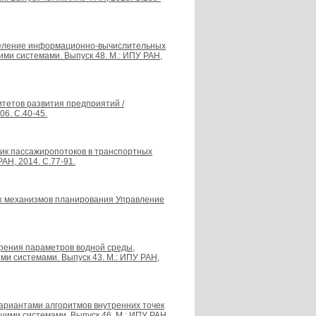
ределение информационно-вычислительных
ими системами. Выпуск 48. М.: ИПУ РАН,
итетов развития предприятий /
6. С.40-45.
стик пассажиропотоков в транспортных
АН, 2014. С.77-91.
х механизмов планирования Управление
ерения параметров водной среды,
и системами. Выпуск 43. М.: ИПУ РАН,
вариантами алгоритмов внутренних точек
ими системами. Выпуск 46. М.: ИПУ РАН,