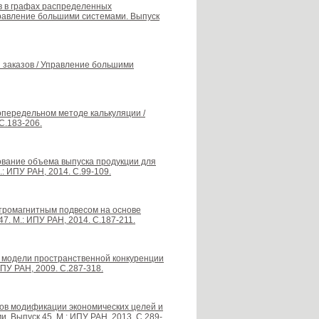
в в графах распределенных
равление большими системами. Выпуск
я заказов / Управление большими
попередельном методе калькуляции /
С.183-206.
рование объема выпуска продукции для
: ИПУ РАН, 2014. С.99-109.
лектромагнитным подвесом на основе
. М.: ИПУ РАН, 2014. С.187-211.
 в модели пространственной конкуренции
ПУ РАН, 2009. С.287-318.
пов модификации экономических целей и
. Выпуск 45. М.: ИПУ РАН, 2013. С.289-