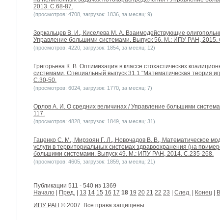
2013. С.68-87.
(просмотров: 4708, загрузок: 1836, за месяц: 9)
Зоркальцев В. И., Киселева М. А. Взаимодействующие олигопольн
Управление большими системами. Выпуск 56. М.: ИПУ РАН, 2015. 
(просмотров: 4220, загрузок: 1854, за месяц: 12)
Григорьева К. В. Оптимизация в классе стохастических коалицио
системами. Специальный выпуск 31.1 "Математическая теория игр
С.30-50.
(просмотров: 6024, загрузок: 1770, за месяц: 7)
Орлов А. И. О средних величинах / Управление большими системам
117.
(просмотров: 4828, загрузок: 1849, за месяц: 31)
Гаценко С. М., Мирзоян Г. Л., Новочадов В. В., Математическое 
услуги в территориальных системах здравоохранения (на примере
большими системами. Выпуск 49. М.: ИПУ РАН, 2014. С.235-268.
(просмотров: 4605, загрузок: 1859, за месяц: 21)
Публикации 511 - 540 из 1369
Начало
|
Пред.
|
13
14
15
16
17
18
19
20
21
22
23
|
След.
|
Конец
|
В
ИПУ РАН
© 2007. Все права защищены