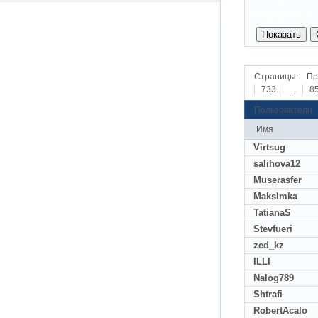
Упорядочить:
Страницы:
Пр
733
...
8
Пользователи
Имя
Virtsug
salihova12
Muserasfer
MaksImka
TatianaS
Stevfueri
zed_kz
ILLI
Nalog789
Shtrafi
RobertAcalo