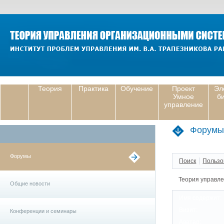
Теория
Практика
Обучение
Проект
Эл
Умное
б
управление
Форумы
Форумы
Поиск
Пользо
Теория управл
Общие новости
Имя содержит:
Визит:
Конференции и семинары
Аватар: