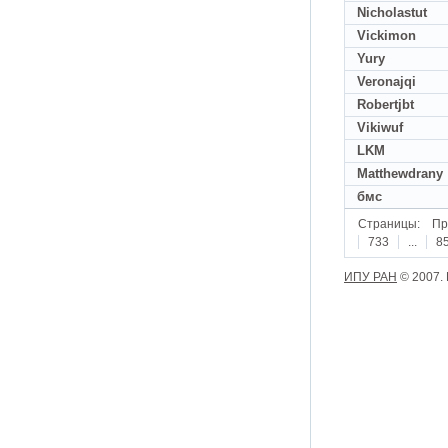
Nicholastut
Vickimon
Yury
Veronajqi
Robertjbt
Vikiwuf
LKM
Matthewdrany
бмс
Страницы:
Пр
733
...
8
ИПУ РАН
© 2007.