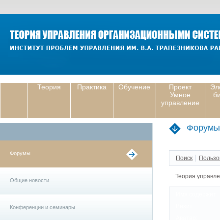
Теория
Практика
Обучение
Проект
Эл
Умное
б
управление
Форумы
Форумы
Поиск
Пользо
Теория управл
Общие новости
Имя содержит:
Визит:
Конференции и семинары
Аватар: