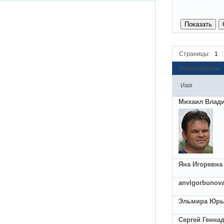
Упорядочить:
Страницы:
1
Пользователи
Имя
Михаил Влад
Яна Игоревна
anvlgorbunov
Эльмира Юрь
Сергей Генна