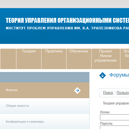
Теория
Практика
Обучение
Проект
Эл
Умное
б
управление
Форумы
Форумы
Поиск
Пользо
Теория управл
Общие новости
Логин:
Конференции и семинары
Пароль: