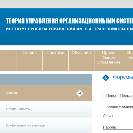
Теория
Практика
Обучение
Проект
Эл
Умное
б
управление
Форумы
Форумы
Поиск
Пользо
Теория управл
Общие новости
Логин:
Конференции и семинары
Пароль: