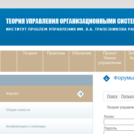
Теория
Практика
Обучение
Проект
Эл
Умное
б
управление
Форумы
Форумы
Поиск
Пользо
Теория управл
Общие новости
Логин:
Конференции и семинары
Пароль: