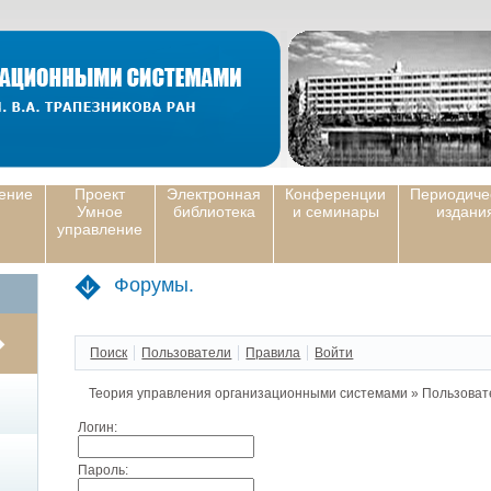
ение
Проект
Электронная
Конференции
Периодиче
Умное
библиотека
и семинары
издани
управление
Форумы.
Поиск
Пользователи
Правила
Войти
Теория управления организационными системами
»
Пользоват
Логин:
Пароль: