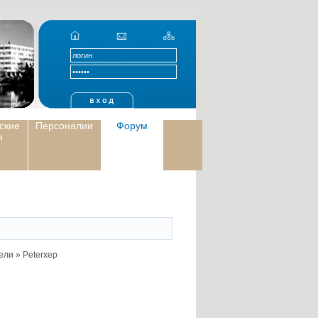
ские
Персоналии
Форум
я
ели
»
Peterxep