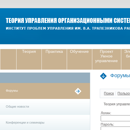
Теория
Практика
Обучение
Проект
Эл
Умное
б
управление
Форумы
Форумы
Поиск
Пользо
Теория управл
Общие новости
Логин:
Конференции и семинары
Пароль: