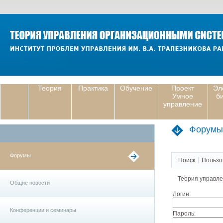
Теория
Практика
Обучение
Проект
Эл
Умное
б
управление
Форумы
Форумы
Поиск
Пользо
Теория управл
Общие новости
Логин:
Конференции и семинары
Пароль: