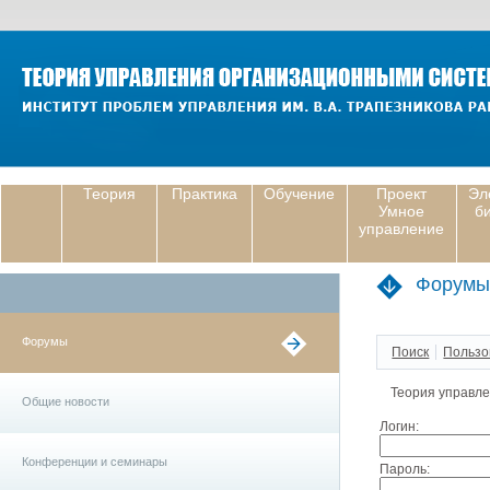
Теория
Практика
Обучение
Проект
Эл
Умное
б
управление
Форумы
Форумы
Поиск
Пользо
Теория управл
Общие новости
Логин:
Конференции и семинары
Пароль: