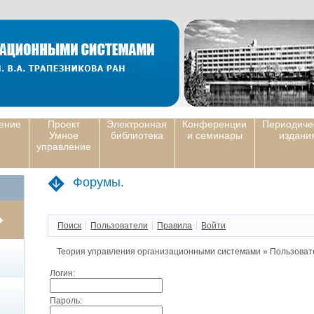
ение
Проект
Электронная
Конференции
Периодиче
Умное
библиотека
и семинары
издани
управление
Форумы.
Поиск
Пользователи
Правила
Войти
Теория управления организационными системами
»
Пользоват
Логин:
Пароль: