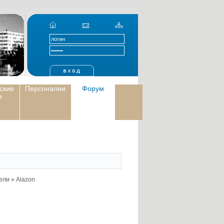
ские
Персоналии
Форум
я
ели
»
Alazon