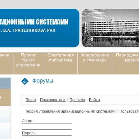
ение
Проект
Электронная
Конференции
Периодиче
Умное
библиотека
и семинары
издани
управление
Форумы.
Поиск
Пользователи
Правила
Войти
Теория управления организационными системами
»
Пользоват
Логин:
Пароль: