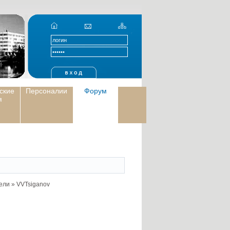
ские
Персоналии
Форум
я
ели
»
VVTsiganov