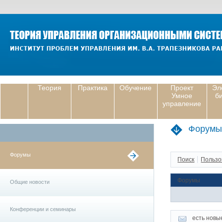
Теория
Практика
Обучение
Проект
Эл
Умное
б
управление
Форумы
Форумы
Поиск
Пользо
Форумы
Общие новости
Конференции и семинары
есть новы