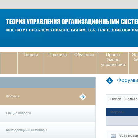
Теория
Практика
Обучение
Проект
Эл
Умное
б
управление
Форумы
Форумы
Поиск
Пользо
Форумы
Общие новости
Конференции и семинары
есть новы