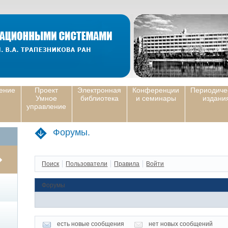
ение
Проект
Электронная
Конференции
Периодиче
Умное
библиотека
и семинары
издани
управление
Форумы.
Поиск
Пользователи
Правила
Войти
Форумы
есть новые сообщения
нет новых сообщений