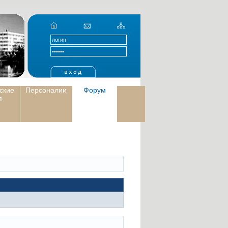
ские
Персоналии
Форум
я