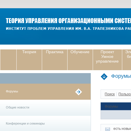
Теория
Практика
Обучение
Проект
Эл
Умное
б
управление
Форумы
Форумы
Поиск
Пользо
Форумы
Общие новости
Конференции и семинары
есть новы