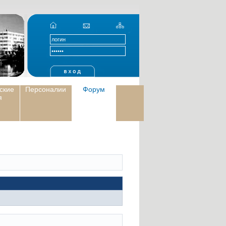
ские
Персоналии
Форум
я