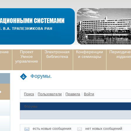
ение
Проект
Электронная
Конференции
Периодиче
Умное
библиотека
и семинары
издани
управление
Форумы.
Поиск
Пользователи
Правила
Войти
Форумы
есть новые сообщения
нет новых сообщений