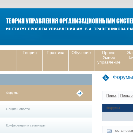
Теория
Практика
Обучение
Проект
Эл
Умное
б
управление
Форумы
Форумы
Поиск
Пользо
Форумы
Общие новости
Конференции и семинары
есть новы