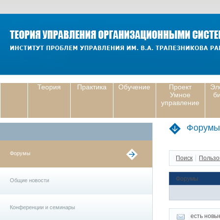
Теория
Практика
Обучение
Проект
Эл
Умное
б
управление
Форумы
Форумы
Поиск
Пользо
Форумы
Общие новости
Конференции и семинары
есть новы