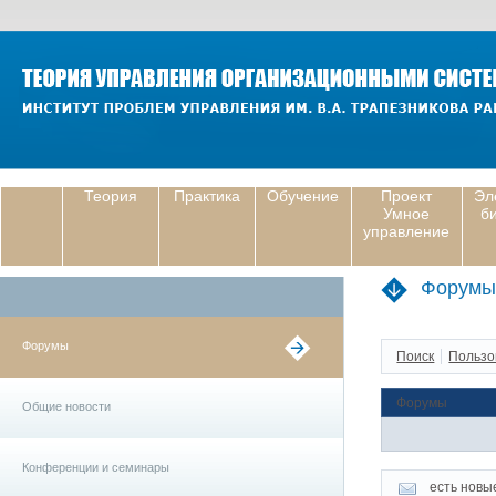
Теория
Практика
Обучение
Проект
Эл
Умное
б
управление
Форумы
Форумы
Поиск
Пользо
Форумы
Общие новости
Конференции и семинары
есть новы