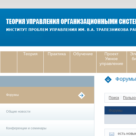
Теория
Практика
Обучение
Проект
Эл
Умное
б
управление
Форумы
Форумы
Поиск
Пользо
Форумы
Общие новости
Конференции и семинары
есть новы