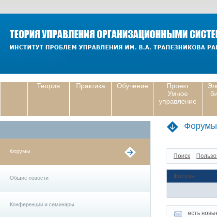
Теория
Практика
Обучение
Проект
Эл
Умное
б
управление
Форумы
Форумы
Поиск
Пользо
Форумы
Общие новости
Конференции и семинары
есть новы