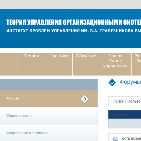
Теория
Практика
Обучение
Проект
Эл
Умное
б
управление
Форумы
Форумы
Поиск
Пользо
Форумы
Общие новости
Конференции и семинары
есть новы