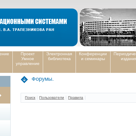
ение
Проект
Электронная
Конференции
Периодиче
Умное
библиотека
и семинары
издани
управление
Форумы.
Поиск
Пользователи
Правила