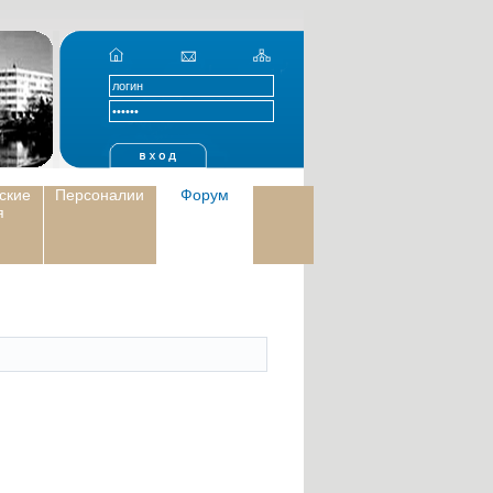
ские
Персоналии
Форум
я