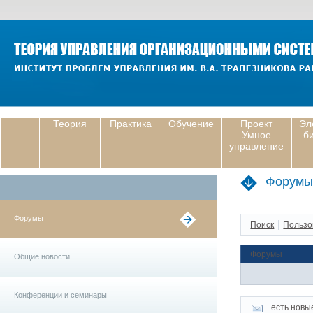
Теория
Практика
Обучение
Проект
Эл
Умное
б
управление
Форумы
Форумы
Поиск
Пользо
Форумы
Общие новости
Конференции и семинары
есть новы